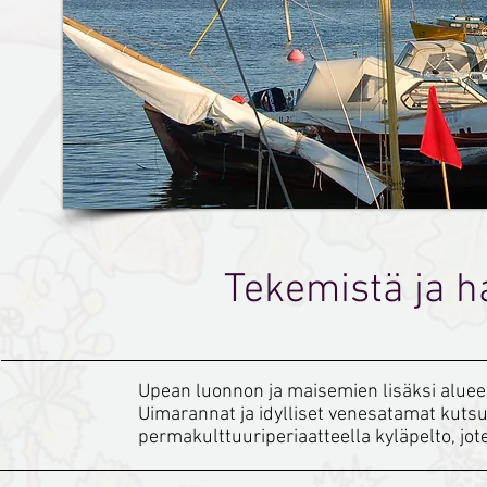
Tekemistä ja ha
Upean luonnon ja maisemien lisäksi alueel
Uimarannat ja idylliset venesatamat kuts
permakulttuuriperiaatteella kyläpelto, jot